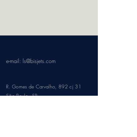
e-mail:
ls@bisjets.com
R. Gomes de Carvalho, 892 cj 31
São Paulo - SP
Brasil